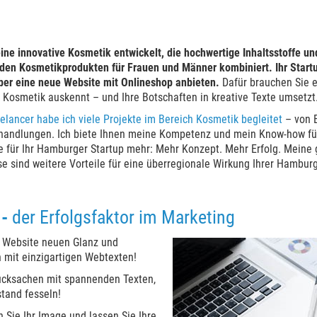
ine innovative Kosmetik entwickelt, die hochwertige Inhaltsstoffe u
den Kosmetikprodukten für Frauen und Männer kombiniert. Ihr Star
er eine neue Website mit Onlineshop anbieten.
Dafür brauchen Sie e
t Kosmetik auskennt – und Ihre Botschaften in kreative Texte umsetzt
eelancer habe ich viele Projekte im Bereich Kosmetik begleitet
– von B
handlungen. Ich biete Ihnen meine Kompetenz und mein Know-how für 
ie für Ihr Hamburger Startup mehr: Mehr Konzept. Mehr Erfolg. Mein
 sind weitere Vorteile für eine überregionale Wirkung Ihrer Hambur
 -
der Erfolgsfaktor im Marketing
er Website neuen Glanz und
 mit einzigartigen Webtexten!
rucksachen mit spannenden Texten,
tand fesseln!
 Sie Ihr Image und lassen Sie Ihre