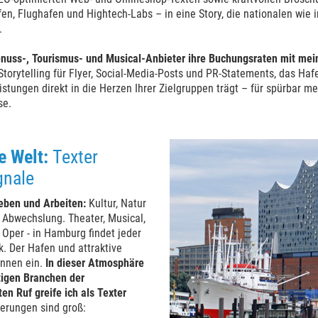
fen, Flughafen und Hightech-Labs – in eine Story, die nationalen wie
.
nuss-, Tourismus- und Musical-Anbieter ihre Buchungsraten mit mei
Storytelling für Flyer, Social-Media-Posts und PR-Statements, das Ha
istungen direkt in die Herzen Ihrer Zielgruppen trägt – für spürbar 
se.
e Welt:
Texter
gnale
eben und Arbeiten:
Kultur, Natur
l Abwechslung. Theater, Musical,
 Oper - in Hamburg findet jeder
 Der Hafen und attraktive
annen ein.
In dieser Atmosphäre
ltigen Branchen der
n Ruf greife ich als Texter
erungen sind groß: