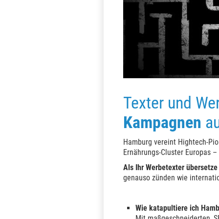
KOMMEN
ntierung bieten.
Texter und Wer
Kampagnen
a
Hamburg vereint Hightech-Pio
Ernährungs-Cluster Europas – 
Als Ihr Werbetexter übersetze
genauso zünden wie internatio
Wie katapultiere ich Hamb
Mit maßgeschneiderten, S