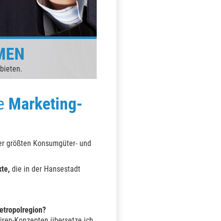
MEN
 bieten.
ve
Marketing-
der größten Konsumgüter- und
xte,
die in der Hansestadt
etropolregion?
üren-Konzepten übersetze ich