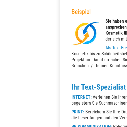
Beispiel
Sie haben e
ansprechen
Kosmetik üb
der sich mi
Als Text-Fr
Kosmetik bis zu Schönheitsbe
Projekt an. Damit erreichen S
Branchen- / Themen-Kenntnisse
Ihr Text-Spezialist
INTERNET:
​Verleihen Sie Ihr
begeistern Sie Suchmaschinen
PRINT:
Bereichern Sie Ihre D
die Leser fangen und den Vers
PR KOMMUNIKATION:
Polieren