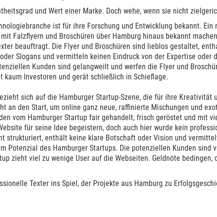
ntheitsgrad und Wert einer Marke. Doch wehe, wenn sie nicht zielgeric
nologiebranche ist für ihre Forschung und Entwicklung bekannt. Ein 
 mit Falzflyern und Broschüren über Hamburg hinaus bekannt machen
exter beauftragt. Die Flyer und Broschüren sind lieblos gestaltet, enth
oder Slogans und vermitteln keinen Eindruck von der Expertise oder
enziellen Kunden sind gelangweilt und werfen die Flyer und Broschü
aum Investoren und gerät schließlich in Schieflage.
ezieht sich auf die Hamburger Startup-Szene, die für ihre Kreativität u
ht an den Start, um online ganz neue, raffinierte Mischungen und exo
en vom Hamburger Startup fair gehandelt, frisch geröstet und mit vie
 Website für seine Idee begeistern, doch auch hier wurde kein professi
ht strukturiert, enthält keine klare Botschaft oder Vision und vermitte
em Potenzial des Hamburger Startups. Die potenziellen Kunden sind ve
tup zieht viel zu wenige User auf die Webseiten. Geldnöte bedingen,
ssionelle Texter ins Spiel, der Projekte aus Hamburg zu Erfolgsgeschi