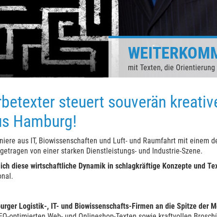
WEITERKOM
mit Texten, die Orientierung
betexter steuert souverän kreati
us Hamburg!
niere aus IT, Biowissenschaften und Luft- und Raumfahrt mit einem 
getragen von einer starken Dienstleistungs- und Industrie-Szene.
 ich diese wirtschaftliche Dynamik in schlagkräftige Konzepte und Te
nal.
urger Logistik-, IT- und Biowissenschafts-Firmen an die Spitze der M
EO-optimierten Web- und Onlineshop-Texten sowie kraftvollen Brosch